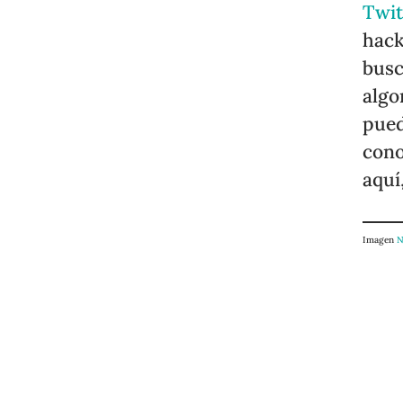
Twit
hack
busc
algo
pued
cono
aquí
Imagen
N