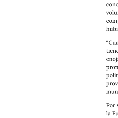
cono
volu
comp
hubi
“Cua
tien
enoj
prom
polí
prov
mund
Por 
la F