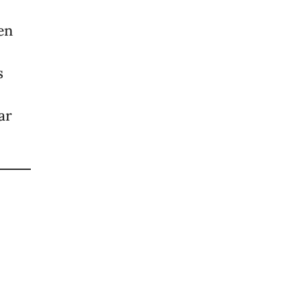
en
s
ar