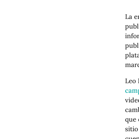
La e
publ
info
publ
plat
marc
Leo 
camp
vide
camb
que 
siti
cuen