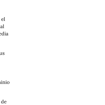
 el
al
edia
sus
inio
 de