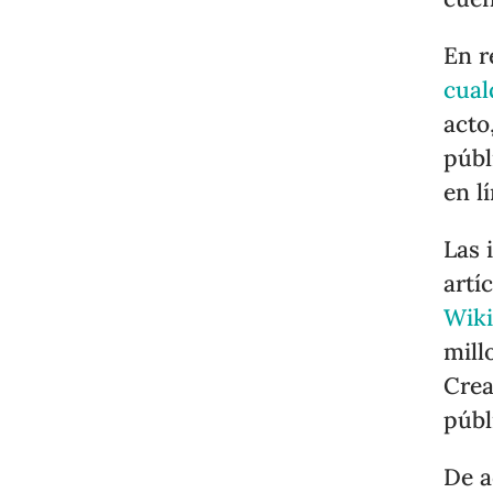
En r
cual
acto
públ
en l
Las 
artí
Wik
mill
Crea
públ
De a