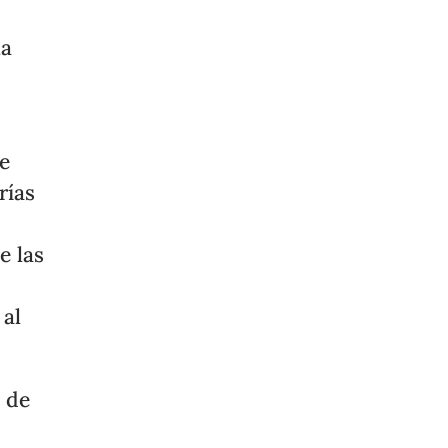
la
e
rías
e las
 al
a de