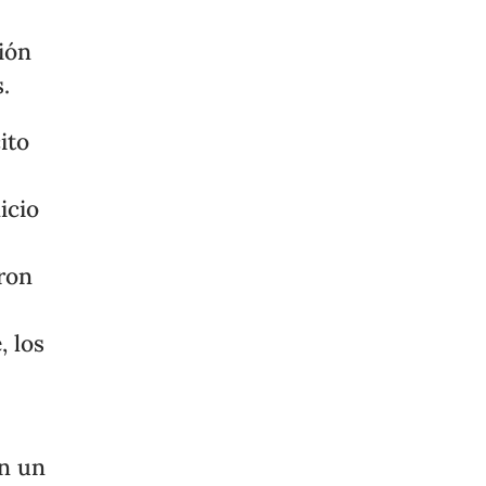
ión
.
ito
icio
aron
, los
en un