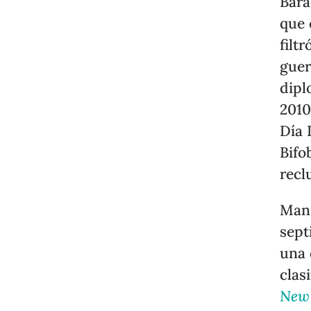
Bar
que
filt
guer
dipl
2010
Día 
Bifo
recl
Man
sept
una 
clas
New