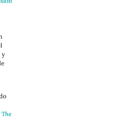
isión
n
l
 y
de
ido
a
The