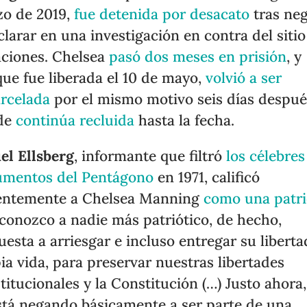
o de 2019,
fue detenida por desacato
tras ne
clarar en una investigación en contra del sitio
raciones. Chelsea
pasó dos meses en prisión
, y
ue fue liberada el 10 de mayo,
volvió a ser
rcelada
por el mismo motivo seis días despué
de
continúa recluida
hasta la fecha.
el Ellsberg
, informante que filtró
los célebres
umentos del Pentágono
en 1971, calificó
entemente a Chelsea Manning
como una patri
conozco a nadie más patriótico, de hecho,
uesta a arriesgar e incluso entregar su liberta
ia vida, para preservar nuestras libertades
titucionales y la Constitución (…) Justo ahora,
stá negando básicamente a ser parte de una