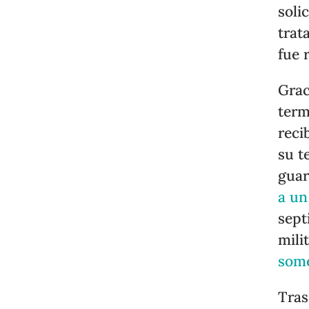
soli
trat
fue 
Grac
term
reci
su t
guar
a un
sept
mili
some
Tras