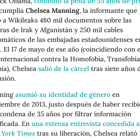
ack Obama,
conmutó la pena de 35 años de pr
 cumplía
Chelsea Manning
, la informante que
ró a Wikileaks 480 mil documentos sobre las
ras de Irak y Afganistán y 250 mil cables
omáticos de las embajadas estadounidenses e
. El 17 de mayo de ese año (coincidiendo con e
Internacional contra la Homofobia, Transfobia
bia), Chelsea
salió de la cárcel
tras siete años 
usión.
ning
asumió su identidad de género
en
iembre de 2013, justo después de haber recib
condena de 35 años por filtrar información
ificada. En
una extensa entrevista concedida 
 York Times
tras su liberación, Chelsea relató