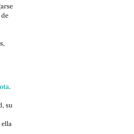
garse
 de
s,
ota
.
d, su
 ella