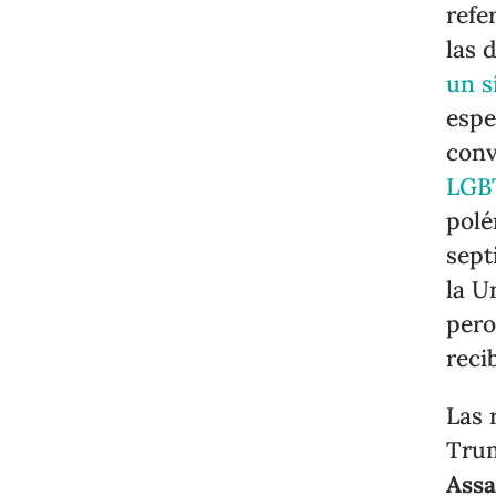
refe
las 
un s
espe
conv
LGB
polé
sept
la U
per
reci
Las 
Tru
Ass