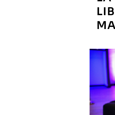
LI
MA