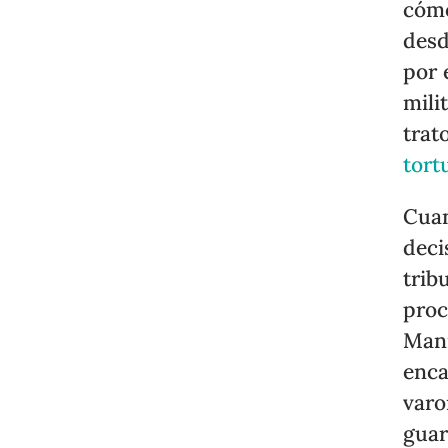
cómo
desd
por 
mili
trat
tort
Cuan
deci
trib
proc
Mann
enca
varo
guar