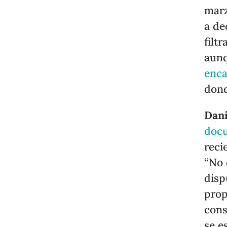
marz
a de
filt
aunq
enca
don
Dani
doc
reci
“No 
disp
prop
cons
se e