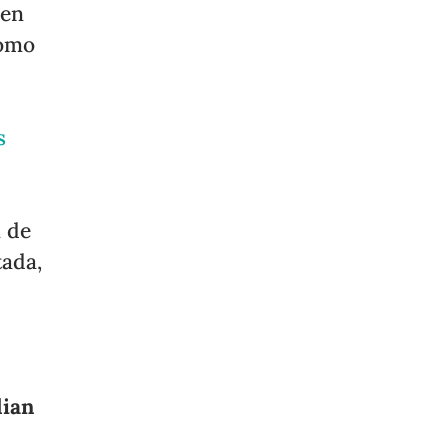
 en
como
s
n de
tada,
lian