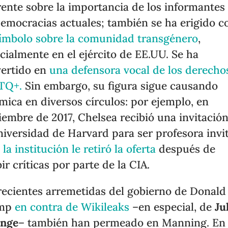
rente sobre la importancia de los informantes
democracias actuales; también se ha erigido 
ímbolo sobre la comunidad transgénero
,
cialmente en el ejército de EE.UU. Se ha
ertido en
una defensora vocal de los derecho
TQ+.
Sin embargo, su figura sigue causando
mica en diversos círculos: por ejemplo, en
iembre de 2017, Chelsea recibió una invitació
niversidad de Harvard para ser profesora invi
o
la institución le retiró la oferta
después de
bir críticas por parte de la CIA.
recientes arremetidas del gobierno de Donald
mp
en contra de Wikileaks
–en especial, de
Ju
ange
– también han permeado en Manning. En