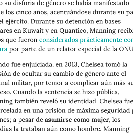
 su disforia de género se había manifestado
e los cinco años, acentuándose durante su p
el ejército. Durante su detención en bases
tares en Kuwait y en Quantico, Manning recib
os que fueron
considerados prácticamente c
ura
por parte de un relator especial de la ONU
do fue enjuiciada, en 2013, Chelsea tomó la
sión de ocultar su cambio de género ante el
unal militar, por temor a complicar aún más s
eso. Cuando la sentencia se hizo pública,
ing también reveló su identidad. Chelsea fu
rcelada en una prisión de máxima seguridad 
nes; a pesar de
asumirse como mujer
, los
dias la trataban aún como hombre. Manning