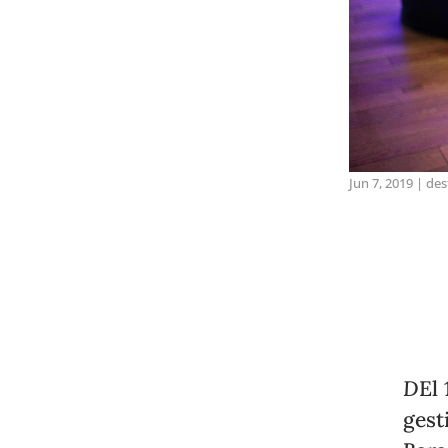
Jun 7, 2019
|
des
D
El
gest