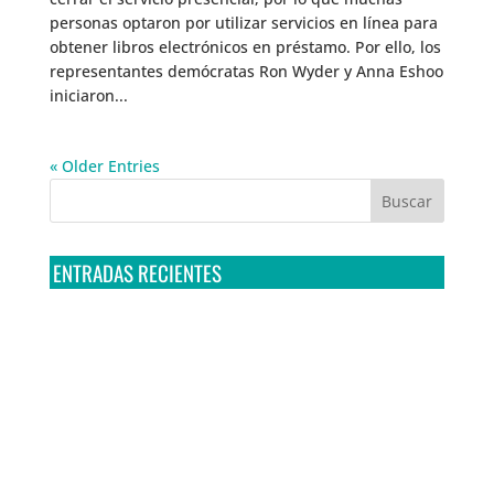
personas optaron por utilizar servicios en línea para
obtener libros electrónicos en préstamo. Por ello, los
representantes demócratas Ron Wyder y Anna Eshoo
iniciaron...
« Older Entries
ENTRADAS RECIENTES
Tribunal Colegiado confirma amparo de R3D: Sedena
sigue incumpliendo con la entrega de contratos de
Pegasus
Multa a la FMF confirma riesgos advertidos sobre el
tratamiento de datos sensibles en el FAN ID
R3D presenta SequIA, un repositorio para
comprender el impacto ambiental de los centros de