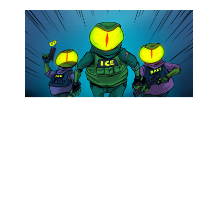
ICE RECONOCE USO DE SOFTWARE
ESPÍA PARA ACCEDER A MENSAJES
CIFRADOS EN EE. UU.
Abr 27, 2026
|
Privacidad
ICE usa software espía Graphite para acceder a
móviles, generando preocupación por
privacidad, vigilancia sin control y riesgos a