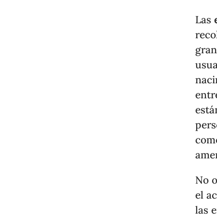
Las
reco
gran
usua
naci
entr
está
pers
como
amen
No o
el a
las 