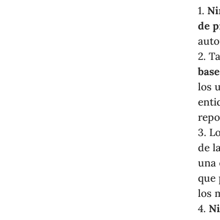
1.
Ni
de p
auto
2. T
base
los 
enti
repo
3. L
de l
una 
que 
los 
4.
N