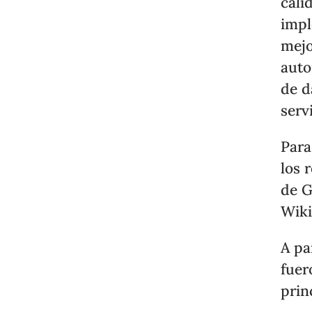
cali
impl
mejo
auto
de d
serv
Para
los 
de G
Wiki
A pa
fuer
prin