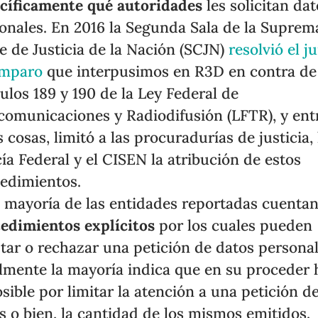
cíficamente qué autoridades
les solicitan da
onales. En 2016 la Segunda Sala de la Suprem
e de Justicia de la Nación (SCJN)
resolvió el ju
amparo
que interpusimos en R3D en contra de
culos 189 y 190 de la Ley Federal de
comunicaciones y Radiodifusión (LFTR), y ent
s cosas, limitó a las procuradurías de justicia, 
cía Federal y el CISEN la atribución de estos
edimientos.
a mayoría de las entidades reportadas cuenta
edimientos explícitos
por los cuales pueden
tar o rechazar una petición de datos personal
lmente la mayoría indica que en su proceder 
osible por limitar la atención a una petición d
s o bien, la cantidad de los mismos emitidos.