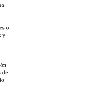
po
es o
s y
ión
s de
io