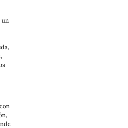
e un
eda,
,
os
con
ón,
onde