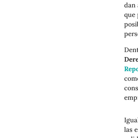
dan 
que 
posi
pers
Dent
Dere
Repo
como
cons
empr
Igua
las 