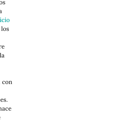
tos
a
icio
 los
re
la
n con
es.
hace
e