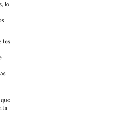
, lo
os
 los
e
a
las
 que
 la