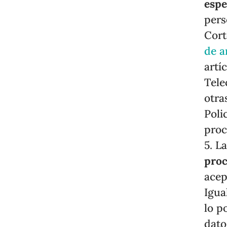
espe
pers
Cort
de 
artí
Tele
otra
Poli
proc
5. L
proc
acep
Igua
lo p
dato