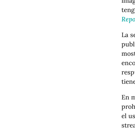
imág
teng
Repo
La s
publ
most
enco
resp
tien
En m
proh
el u
stre