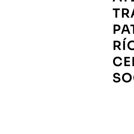
TR
PA
RÍ
CE
SO