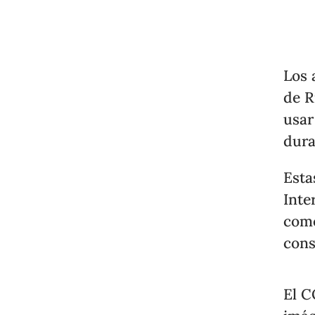
Los 
de R
usar
dura
Esta
Inte
come
cons
El C