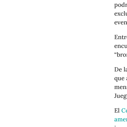
podr
excl
even
Entr
encue
“bro
De l
que 
mens
Jueg
El
C
ame