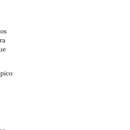
cos
ra
que
mpico