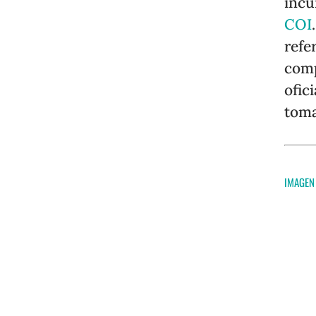
incu
COI
refe
comp
ofic
toma
IMAGEN