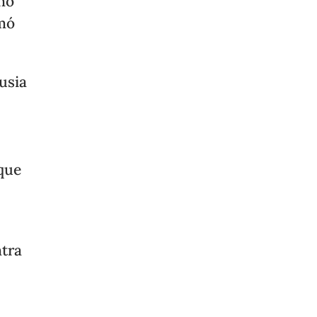
 no
rmó
usia
 que
ntra