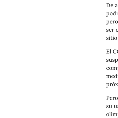
De 
podr
pero
ser 
siti
El C
susp
comp
medi
próx
Pero
su u
olím