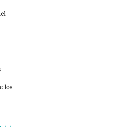
del
s
e los