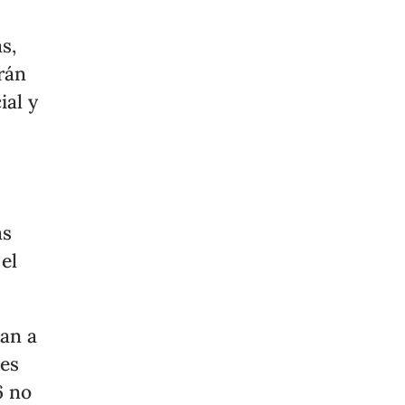
s,
rán
ial y
as
el
tan a
nes
6 no