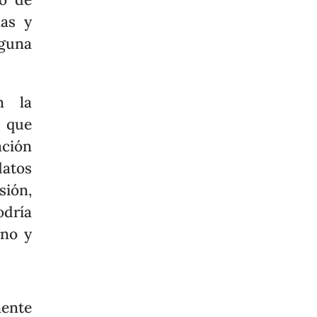
nas y
lguna
n la
e que
ación
atos
sión,
odría
rno y
mente