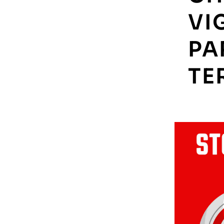
VI
PA
TE