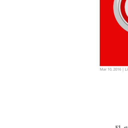
Mar 10, 2016
|
L
El 