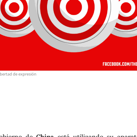
ibertad de expresión
gobierno de
China
está utilizando su apara