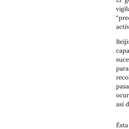
vigi
“pre
acti
Bei
capa
suce
pa
reco
pasa
ocur
así 
Ésta