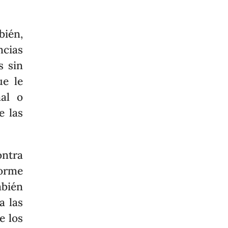
ién,
cias
s sin
ue le
nal o
e las
ontra
orme
mbién
a las
e los