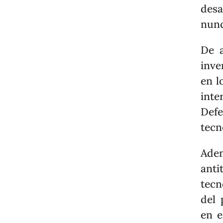
desa
nunc
De 
inve
en l
inte
Defe
tecn
Ade
ant
tecn
del 
en e