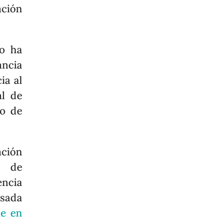
ación
no ha
ancia
ia al
al de
do de
ción
s de
encia
esada
le en