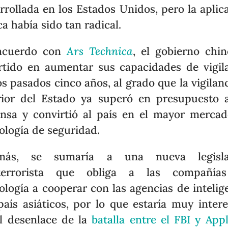
rrollada en los Estados Unidos, pero la aplic
a había sido tan radical.
acuerdo con
Ars Technica
, el gobierno chi
rtido en aumentar sus capacidades de vigil
os pasados cinco años, al grado que la vigilanc
rior del Estado ya superó en presupuesto 
nsa y convirtió al país en el mayor merca
ología de seguridad.
más, se sumaría a una nueva legisla
iterrorista que obliga a las compañía
ología a cooperar con las agencias de intelig
país asiáticos, por lo que estaría muy inter
l desenlace de la
batalla entre el FBI y App