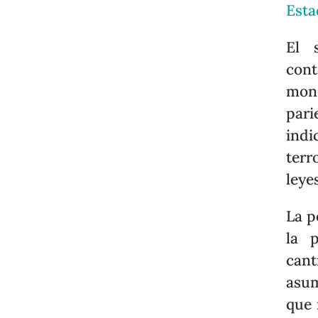
Esta
El 
con
mone
pari
indi
terr
leye
La p
la 
cant
asum
que 