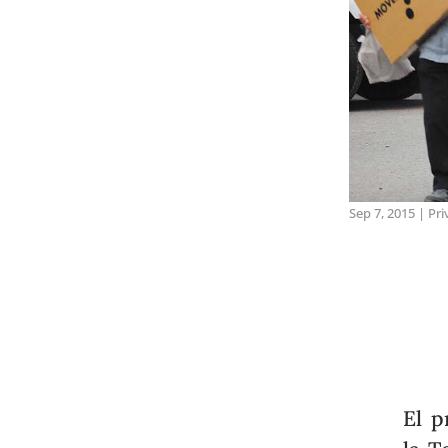
Sep 7, 2015
|
Pri
El p