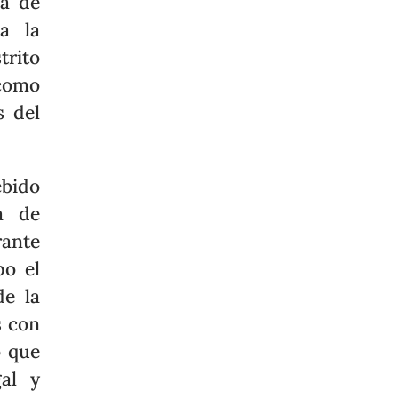
ga de
 a la
trito
como
s del
ebido
a de
ante
po el
de la
s con
o que
gal y