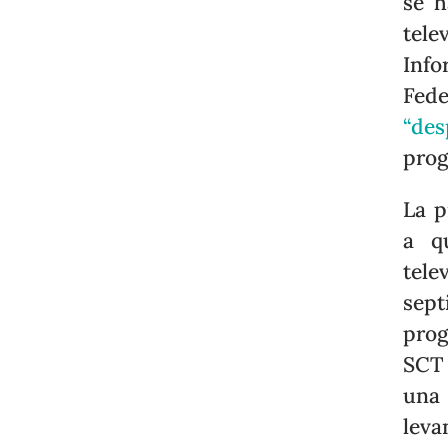
se h
tele
Info
Fed
“des
pro
La p
a q
tele
sept
prog
SCT 
una 
leva