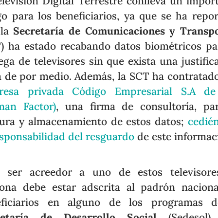
elevisión Digital Terrestre conlleva un impor
go para los beneficiarios, ya que se ha repo
 la
Secretaría de Comunicaciones y Transp
) ha estado recabando datos biométricos pa
ega de televisores sin que exista una justific
a de por medio. Además, la SCT ha contratad
resa privada Código Empresarial S.A de
man Factor)
, una firma de consultoría, pa
ura y almacenamiento de estos datos;
cedié
esponsabilidad del resguardo
de este informac
 ser acreedor a uno de estos televisore
ona debe estar adscrita al padrón nacion
eficiarios en alguno de los programas d
retaría de Desarrollo Social
(Sedesol).