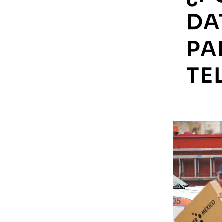
DA
PA
TE