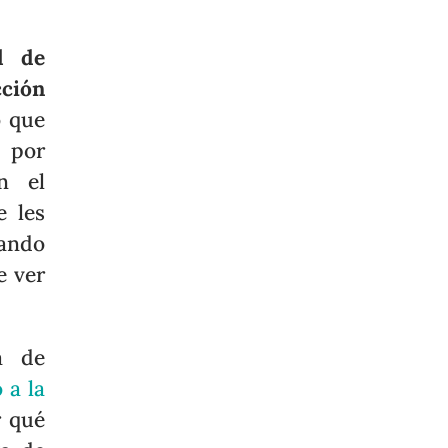
al de
cción
o que
T
por
n el
e les
uando
e ver
a de
 a la
 qué