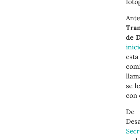
foto
Ant
Tran
de D
inic
est
comi
llam
se l
con 
De 
Desa
Secr