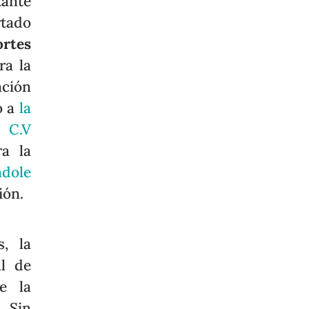
tante
rtado
ortes
ra la
ación
o a
la
 C.V
ra la
ndole
ión.
s, la
al de
e la
 Sin