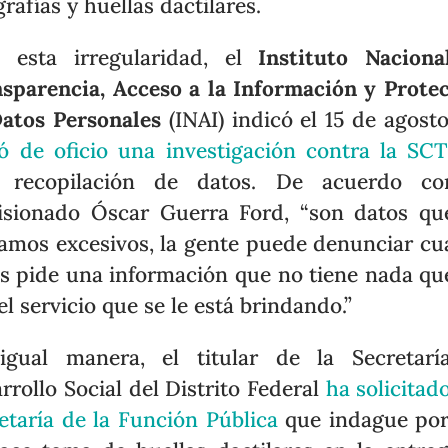
grafías y huellas dactilares.
e esta irregularidad, el
Instituto Nacion
sparencia, Acceso a la Información y Prote
atos Personales
(INAI) indicó el 15 de agost
ió de oficio una investigación contra la SC
a recopilación de datos. De acuerdo co
sionado Óscar Guerra Ford, “son datos qu
amos excesivos, la gente puede denunciar c
es pide una información que no tiene nada qu
el servicio que se le está brindando.”
igual manera, el titular de la Secretarí
rrollo Social del Distrito Federal
ha solicitado
etaría de la Función Pública
que indague por