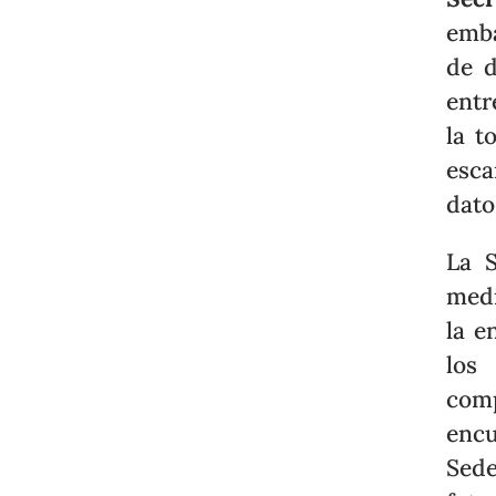
emb
de d
entr
la t
esca
dato
La S
med
la e
los 
comp
enc
Sed