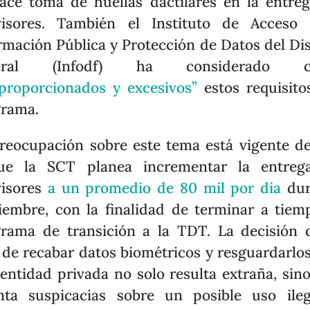
ace toma de huellas dactilares en la entre
visores. También el Instituto de Acceso
rmación Pública y Protección de Datos del Dis
eral (Infodf) ha considerado 
proporcionados y excesivos”
estos requisito
grama.
reocupación sobre este tema está vigente d
ue la SCT planea incrementar la entreg
visores
a un promedio de 80 mil por día
dur
iembre, con la finalidad de terminar a tiem
rama de transición a la TDT. La decisión 
de recabar datos biométricos y resguardarlo
entidad privada no solo resulta extraña, sin
nta suspicacias sobre un posible uso ile