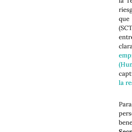
la T
ries
que
(SCT
entr
clar
emp
(Hu
capt
la r
Para
pers
ben
Sec