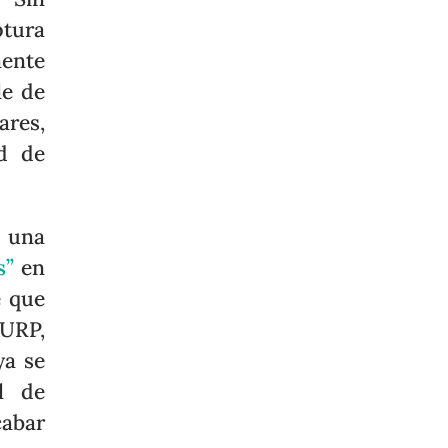
ptura
mente
le de
ares,
ud de
o una
s”
en
e que
CURP,
ya se
l de
abar