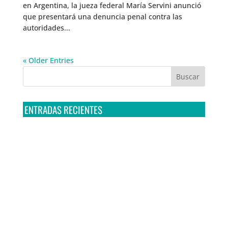
en Argentina, la jueza federal María Servini anunció
que presentará una denuncia penal contra las
autoridades...
« Older Entries
ENTRADAS RECIENTES
Tribunal Colegiado confirma amparo de R3D: Sedena
sigue incumpliendo con la entrega de contratos de
Pegasus
Multa a la FMF confirma riesgos advertidos sobre el
tratamiento de datos sensibles en el FAN ID
R3D presenta SequIA, un repositorio para
comprender el impacto ambiental de los centros de
datos y la inteligencia artificial