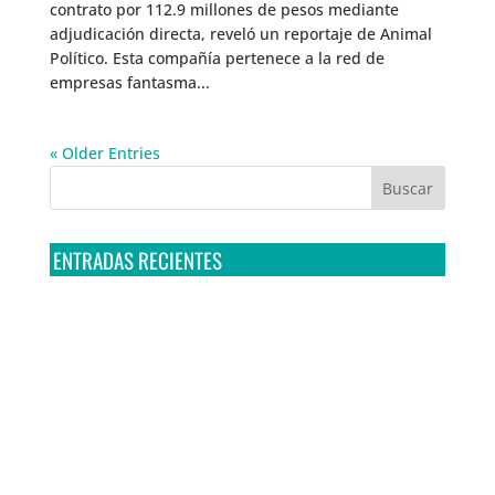
contrato por 112.9 millones de pesos mediante
adjudicación directa, reveló un reportaje de Animal
Político. Esta compañía pertenece a la red de
empresas fantasma...
« Older Entries
ENTRADAS RECIENTES
Tribunal Colegiado confirma amparo de R3D: Sedena
sigue incumpliendo con la entrega de contratos de
Pegasus
Multa a la FMF confirma riesgos advertidos sobre el
tratamiento de datos sensibles en el FAN ID
R3D presenta SequIA, un repositorio para
comprender el impacto ambiental de los centros de