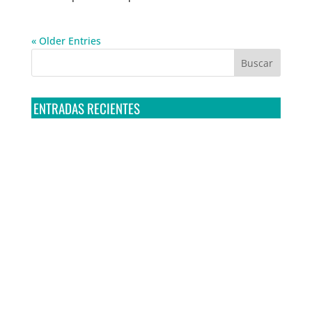
« Older Entries
ENTRADAS RECIENTES
Tribunal Colegiado confirma amparo de R3D: Sedena
sigue incumpliendo con la entrega de contratos de
Pegasus
Multa a la FMF confirma riesgos advertidos sobre el
tratamiento de datos sensibles en el FAN ID
R3D presenta SequIA, un repositorio para
comprender el impacto ambiental de los centros de
datos y la inteligencia artificial
Ley Serrano bajo escrutinio por su impacto en la
libertad de expresión y la regulación de la IA en
México