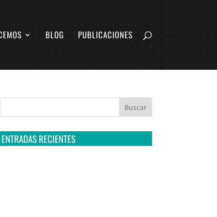
CEMOS
BLOG
PUBLICACIONES
ENTRADAS RECIENTES
Tribunal Colegiado confirma amparo de R3D:
Sedena sigue incumpliendo con la entrega de
contratos de Pegasus
Multa a la FMF confirma riesgos advertidos
sobre el tratamiento de datos sensibles en el