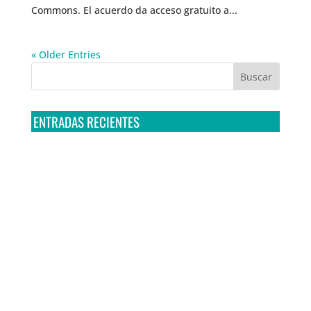
Commons. El acuerdo da acceso gratuito a...
« Older Entries
ENTRADAS RECIENTES
Tribunal Colegiado confirma amparo de R3D: Sedena
sigue incumpliendo con la entrega de contratos de
Pegasus
Multa a la FMF confirma riesgos advertidos sobre el
tratamiento de datos sensibles en el FAN ID
R3D presenta SequIA, un repositorio para
comprender el impacto ambiental de los centros de
datos y la inteligencia artificial
Ley Serrano bajo escrutinio por su impacto en la
libertad de expresión y la regulación de la IA en