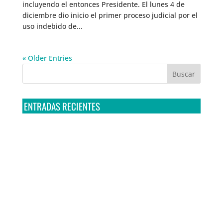
incluyendo el entonces Presidente. El lunes 4 de
diciembre dio inicio el primer proceso judicial por el
uso indebido de...
« Older Entries
ENTRADAS RECIENTES
Tribunal Colegiado confirma amparo de R3D: Sedena
sigue incumpliendo con la entrega de contratos de
Pegasus
Multa a la FMF confirma riesgos advertidos sobre el
tratamiento de datos sensibles en el FAN ID
R3D presenta SequIA, un repositorio para
comprender el impacto ambiental de los centros de
datos y la inteligencia artificial