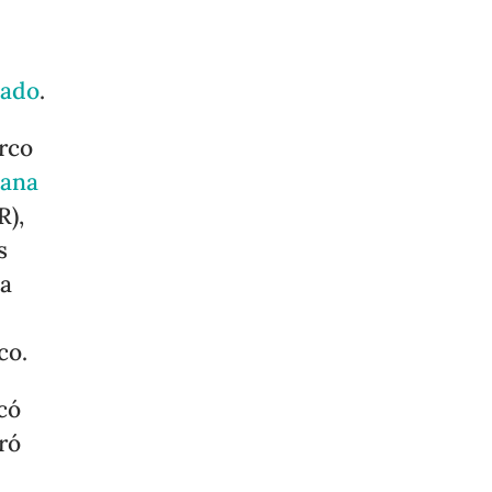
cado
.
rco
mana
R),
s
na
co.
có
ró