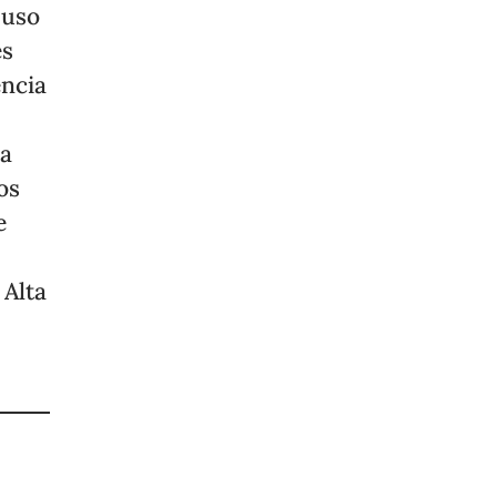
 uso
es
encia
ia
os
e
 Alta