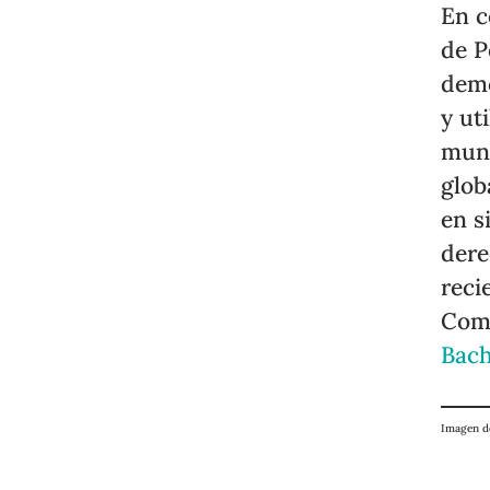
En c
de P
demo
y ut
mund
glob
en s
dere
rec
Com
Bach
Imagen 