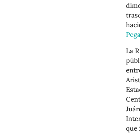
dime
tras
haci
Peg
La R
públ
entr
Aris
Esta
Cent
Juár
Inte
que 