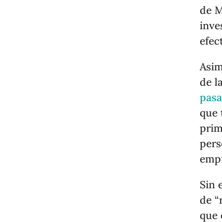
de M
inve
efec
Asim
de l
pas
que 
prim
pers
empr
Sin 
de “
que 