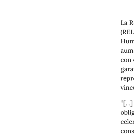
La R
(REL
Huma
aume
con 
gara
repr
vinc
“[…]
obli
cele
cons