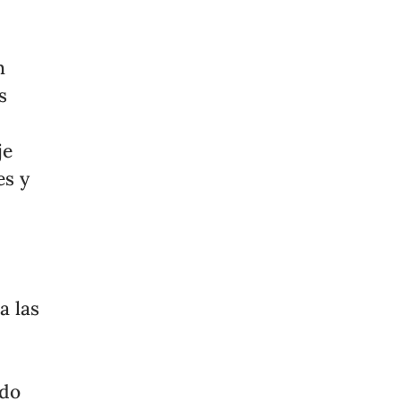
n
s
je
es y
a las
ado