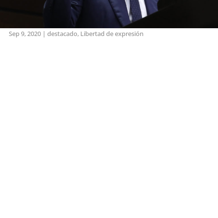
Sep 9, 2020
|
destacado
,
Libertad de expresión