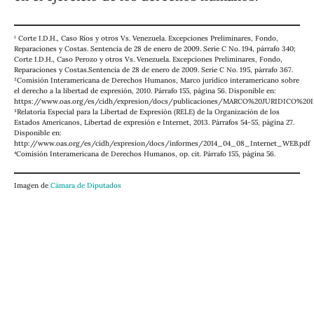
¹ Corte I.D.H., Caso Ríos y otros Vs. Venezuela. Excepciones Preliminares, Fondo,
Reparaciones y Costas. Sentencia de 28 de enero de 2009. Serie C No. 194, párrafo 340;
Corte I.D.H., Caso Perozo y otros Vs. Venezuela. Excepciones Preliminares, Fondo,
Reparaciones y Costas.Sentencia de 28 de enero de 2009. Serie C No. 195, párrafo 367.
²Comisión Interamericana de Derechos Humanos, Marco jurídico interamericano sobre
el derecho a la libertad de expresión, 2010. Párrafo 155, página 56. Disponible en:
https://www.oas.org/es/cidh/expresion/docs/publicaciones/MARCO%20JURIDIC
³Relatoría Especial para la Libertad de Expresión (RELE) de la Organización de los
Estados Americanos, Libertad de expresión e Internet, 2013. Párrafos 54-55, página 27.
Disponible en:
http://www.oas.org/es/cidh/expresion/docs/informes/2014_04_08_Internet_WEB.pdf
⁴Comisión Interamericana de Derechos Humanos, op. cit. Párrafo 155, página 56.
Imagen de
Cámara de Diputados