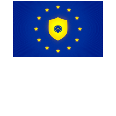
PARTICIPA R3D EN LA
ELABORACIÓN Y LANZAMIENTO DE
LOS “PRINCIPIOS DE DERECHOS
HUMANOS PARA LA APLICACIÓN DE
LA LEY DE SERVICIOS DIGITALES:
UNA PERSPECTIVA GLOBAL”
Ene 28, 2026
|
Libertad de expresión
R3D: Red en Defensa de los Derechos Digitales