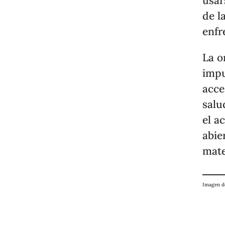
usar
de l
enfr
La o
impu
acce
salu
el a
abie
mate
Imagen 