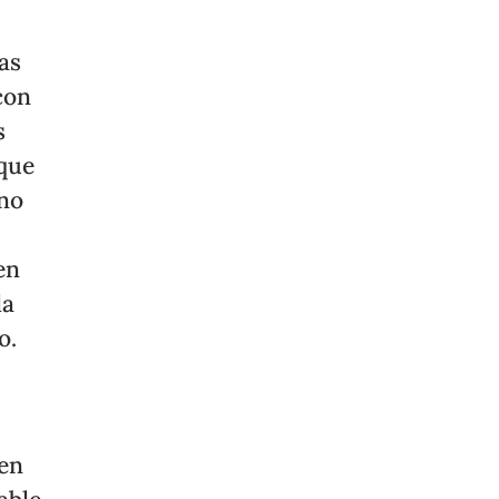
as
con
s
 que
 no
en
la
o.
ben