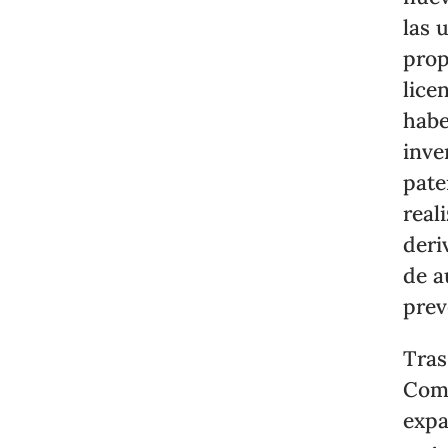
las 
prop
lice
habe
inve
pate
real
deri
de a
prev
Tras
Comm
expa