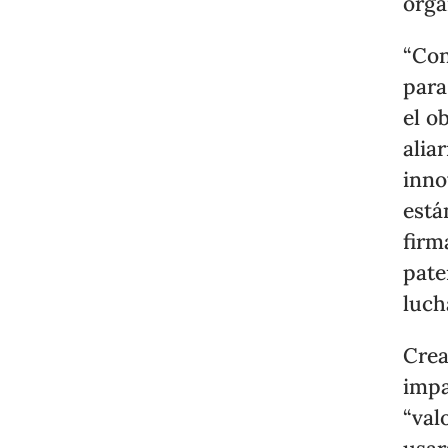
orga
“Con
para
el o
alia
inno
está
firm
pate
luch
Crea
impa
“val