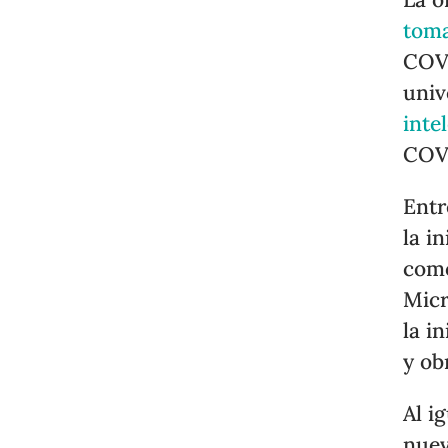
toma
COVI
univ
inte
COV
Entr
la i
como
Micr
la i
y ob
Al i
nuev