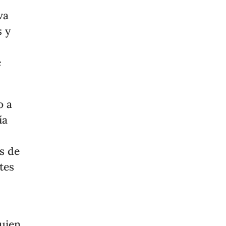
va
s y
e
o a
ía
es de
tes
quien