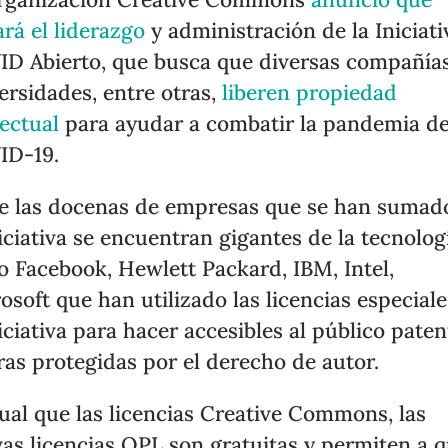
rá el liderazgo
y administración de la Iniciati
D Abierto, que busca que diversas compañía
ersidades, entre otras,
liberen propiedad
lectual
para ayudar a combatir la pandemia d
ID-19.
e las docenas de empresas que se han sumad
niciativa se encuentran gigantes de la tecnolog
 Facebook, Hewlett Packard, IBM, Intel,
osoft que han utilizado las licencias especial
niciativa para hacer accesibles al público paten
ras protegidas por el derecho de autor.
gual que las licencias Creative Commons, las
as licencias OPL son gratuitas y permiten a 