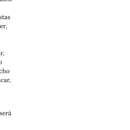
stas
er,
r,
o
echo
car,
será