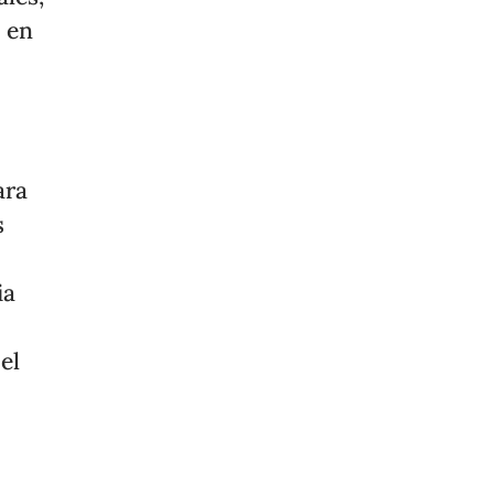
a en
ara
s
ia
el