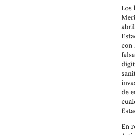
Los 
Meri
abri
Esta
con 
fals
digi
sani
inva
de e
cual
Esta
En r