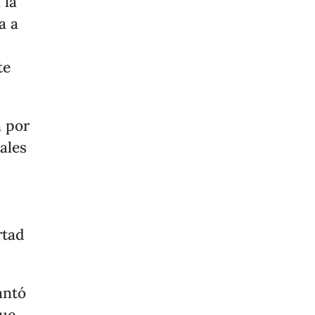
 la
a a
te
n por
ales
rtad
antó
que