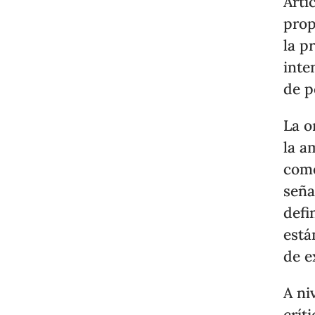
Artí
prop
la p
inte
de p
La o
la a
co
seña
defi
está
de e
A ni
crít