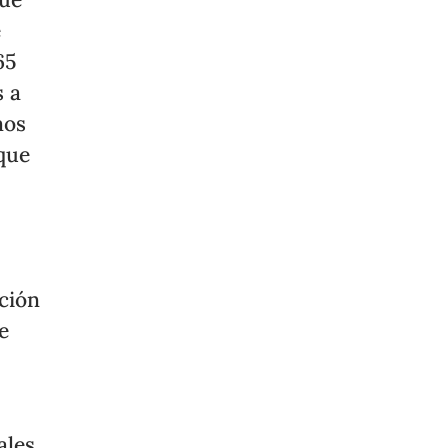
e
65
s a
mos
que
ación
e
les,