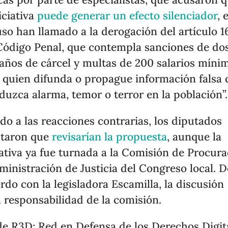
niciativa
puede generar un efecto silenciador
, 
uso han llamado a la derogación del artículo 1
Código Penal, que contempla sanciones de do
 años de cárcel y multas de 200 salarios míni
 quien difunda o propague información falsa 
duzca alarma, temor o terror en la población”.
do a las reacciones contrarias, los diputados
ptaron que
revisarían la propuesta
, aunque la
iativa ya fue turnada a la Comisión de Procur
ministración de Justicia del Congreso local. D
rdo con la legisladora Escamilla, la discusión
a responsabilidad de la comisión.
e R3D: Red en Defensa de los Derechos Digita