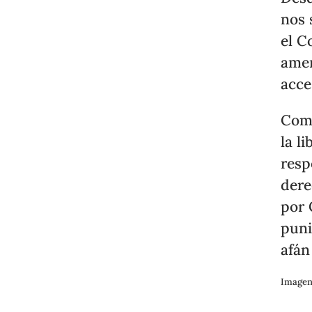
nos 
el C
amen
acce
Co
la l
resp
dere
por 
puni
afán
Imagen