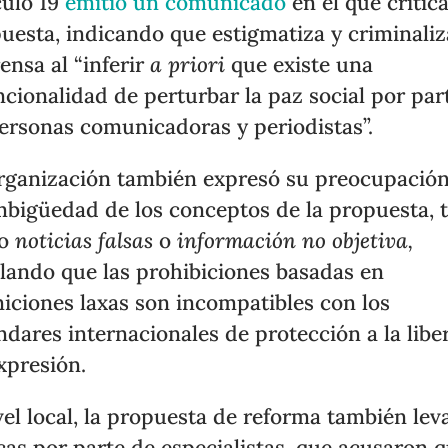
culo 19
emitió un comunicado
en el que critica
uesta, indicando que estigmatiza y criminaliz
rensa al “inferir
a priori
que existe una
ncionalidad de perturbar la paz social por par
ersonas comunicadoras y periodistas”.
rganización también expresó su preocupació
mbigüedad de los conceptos de la propuesta, t
mo
noticias falsas
o
información no objetiva,
lando que las prohibiciones basadas en
niciones laxas son incompatibles con los
ndares internacionales de protección a la libe
xpresión.
vel local, la propuesta de reforma también lev
icas por parte de especialistas, que acusaron 