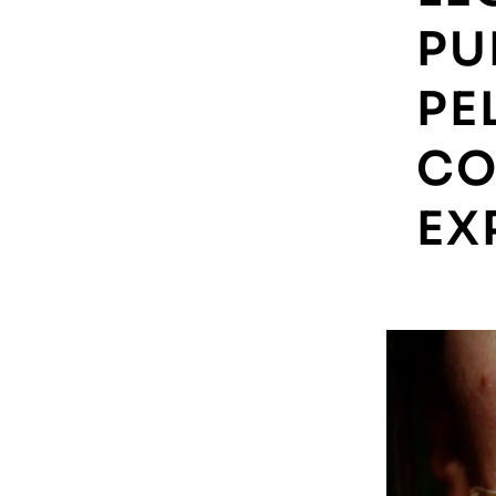
PU
PE
CO
EX