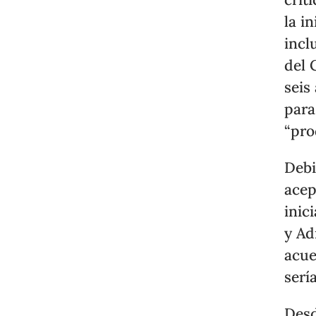
la i
incl
del 
seis
para
“pro
Debi
ace
inic
y Ad
acue
serí
Desd