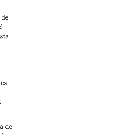
 de
l
sta
nes
l
ca de