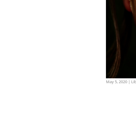
May 5, 2020
|
Li