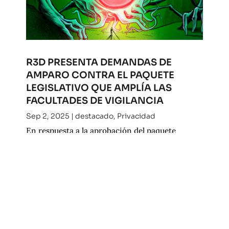
R3D PRESENTA DEMANDAS DE
AMPARO CONTRA EL PAQUETE
LEGISLATIVO QUE AMPLÍA LAS
FACULTADES DE VIGILANCIA
Sep 2, 2025
|
destacado
,
Privacidad
En respuesta a la aprobación del paquete
legislativo que amplía las facultades de
vigilancia del gobierno presentamos demandas
de amparo en contra de una serie de reformas
que, en su conjunto, amenazan los derechos
humanos