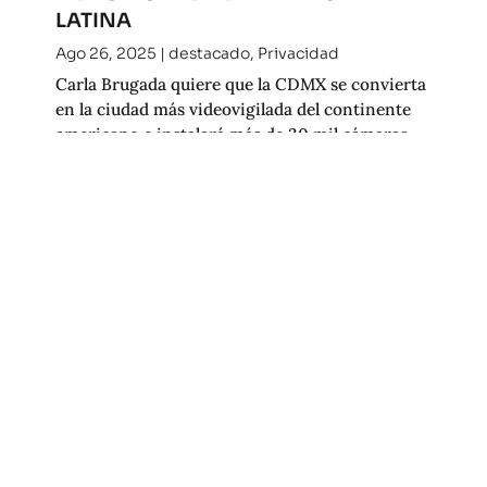
LATINA
Ago 26, 2025
|
destacado
,
Privacidad
Carla Brugada quiere que la CDMX se convierta
en la ciudad más videovigilada del continente
americano e instalará más de 30 mil cámaras
nuevas para alcanzar 113,814 videocámaras en la
ciudad.