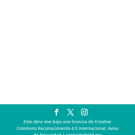
Pegasus
Multa a la FMF confirma riesgos advertidos sobre el
tratamiento de datos sensibles en el FAN ID
R3D presenta SequIA, un repositorio para
comprender el impacto ambiental de los centros de
datos y la inteligencia artificial
Ley Serrano bajo escrutinio por su impacto en la
libertad de expresión y la regulación de la IA en
México
R3D enfatiza la necesidad de incorporar la
dimensión digital en la Política Nacional de Derechos
Humanos y Empresas
Este obra vive bajo una licencia de Creative
Commons Reconocimiento 4.0 Internacional. Aviso
de Privacidad | contacto@r3d.mx