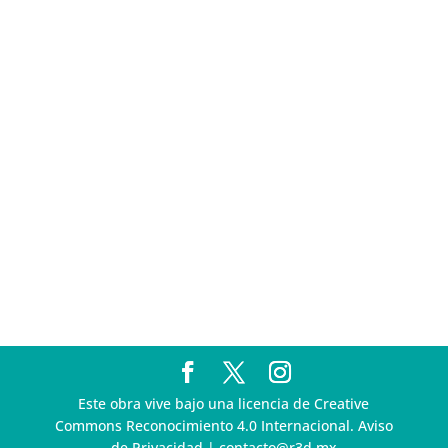
Pegasus
Multa a la FMF confirma riesgos advertidos sobre el
tratamiento de datos sensibles en el FAN ID
R3D presenta SequIA, un repositorio para
comprender el impacto ambiental de los centros de
datos y la inteligencia artificial
Ley Serrano bajo escrutinio por su impacto en la
libertad de expresión y la regulación de la IA en
México
R3D enfatiza la necesidad de incorporar la
dimensión digital en la Política Nacional de Derechos
Humanos y Empresas
Este obra vive bajo una licencia de Creative
Commons Reconocimiento 4.0 Internacional. Aviso
de Privacidad | contacto@r3d.mx