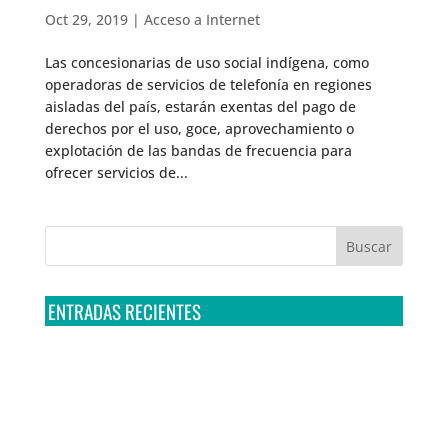
Oct 29, 2019
|
Acceso a Internet
Las concesionarias de uso social indígena, como
operadoras de servicios de telefonía en regiones
aisladas del país, estarán exentas del pago de
derechos por el uso, goce, aprovechamiento o
explotación de las bandas de frecuencia para
ofrecer servicios de...
ENTRADAS RECIENTES
Tribunal Colegiado confirma amparo de R3D: Sedena
sigue incumpliendo con la entrega de contratos de
Pegasus
Multa a la FMF confirma riesgos advertidos sobre el