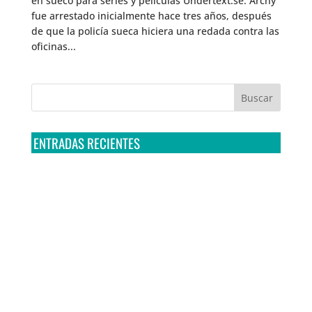
en sueco para series y películas Undertext.se. Archy
fue arrestado inicialmente hace tres años, después
de que la policía sueca hiciera una redada contra las
oficinas...
ENTRADAS RECIENTES
Tribunal Colegiado confirma amparo de R3D: Sedena
sigue incumpliendo con la entrega de contratos de
Pegasus
Multa a la FMF confirma riesgos advertidos sobre el
tratamiento de datos sensibles en el FAN ID
R3D presenta SequIA, un repositorio para
comprender el impacto ambiental de los centros de
datos y la inteligencia artificial
Ley Serrano bajo escrutinio por su impacto en la