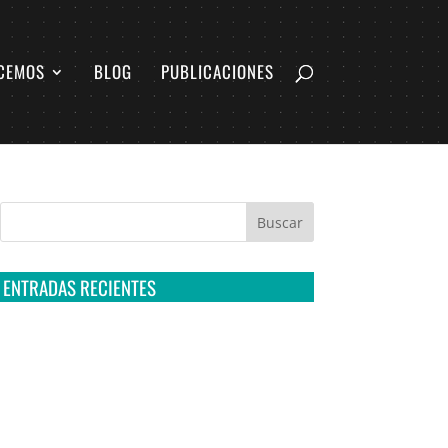
CEMOS
BLOG
PUBLICACIONES
ENTRADAS RECIENTES
Tribunal Colegiado confirma amparo de R3D:
Sedena sigue incumpliendo con la entrega de
contratos de Pegasus
Multa a la FMF confirma riesgos advertidos
sobre el tratamiento de datos sensibles en el