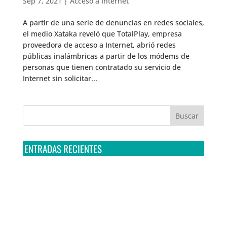
Sep 7, 2021
|
Acceso a Internet
A partir de una serie de denuncias en redes sociales,
el medio Xataka reveló que TotalPlay, empresa
proveedora de acceso a Internet, abrió redes
públicas inalámbricas a partir de los módems de
personas que tienen contratado su servicio de
Internet sin solicitar...
ENTRADAS RECIENTES
Tribunal Colegiado confirma amparo de R3D: Sedena
sigue incumpliendo con la entrega de contratos de
Pegasus
Multa a la FMF confirma riesgos advertidos sobre el
tratamiento de datos sensibles en el FAN ID