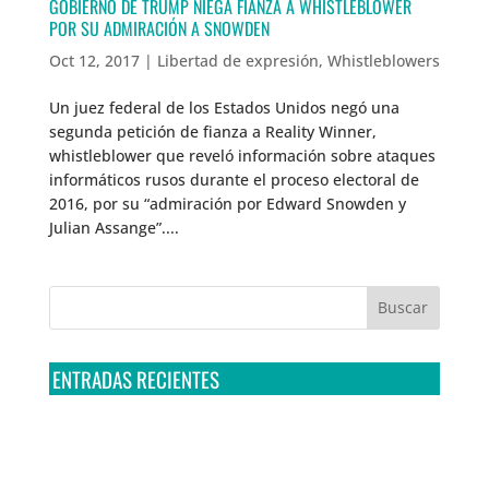
GOBIERNO DE TRUMP NIEGA FIANZA A WHISTLEBLOWER
POR SU ADMIRACIÓN A SNOWDEN
Oct 12, 2017
|
Libertad de expresión
,
Whistleblowers
Un juez federal de los Estados Unidos negó una
segunda petición de fianza a Reality Winner,
whistleblower que reveló información sobre ataques
informáticos rusos durante el proceso electoral de
2016, por su “admiración por Edward Snowden y
Julian Assange”....
ENTRADAS RECIENTES
Tribunal Colegiado confirma amparo de R3D: Sedena
sigue incumpliendo con la entrega de contratos de
Pegasus