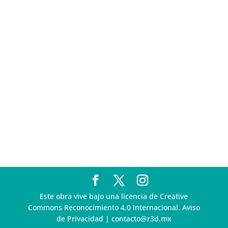
Multa a la FMF confirma riesgos advertidos sobre el
tratamiento de datos sensibles en el FAN ID
R3D presenta SequIA, un repositorio para
comprender el impacto ambiental de los centros de
datos y la inteligencia artificial
Ley Serrano bajo escrutinio por su impacto en la
libertad de expresión y la regulación de la IA en
México
R3D enfatiza la necesidad de incorporar la
dimensión digital en la Política Nacional de Derechos
Humanos y Empresas
Este obra vive bajo una licencia de Creative
Commons Reconocimiento 4.0 Internacional. Aviso
de Privacidad | contacto@r3d.mx