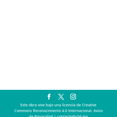
Pegasus
Multa a la FMF confirma riesgos advertidos sobre el
tratamiento de datos sensibles en el FAN ID
R3D presenta SequIA, un repositorio para
comprender el impacto ambiental de los centros de
datos y la inteligencia artificial
Ley Serrano bajo escrutinio por su impacto en la
libertad de expresión y la regulación de la IA en
México
R3D enfatiza la necesidad de incorporar la
dimensión digital en la Política Nacional de Derechos
Humanos y Empresas
Este obra vive bajo una licencia de Creative
Commons Reconocimiento 4.0 Internacional. Aviso
de Privacidad | contacto@r3d.mx