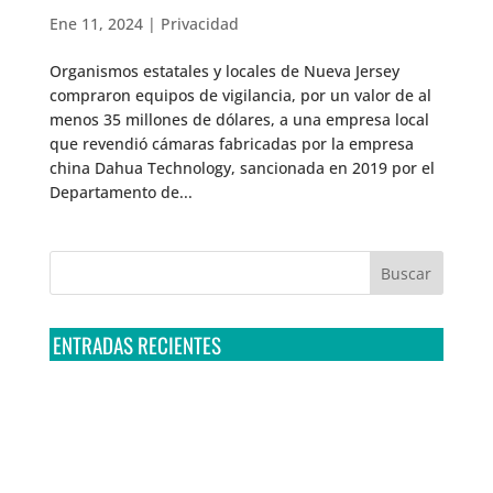
Ene 11, 2024
|
Privacidad
Organismos estatales y locales de Nueva Jersey
compraron equipos de vigilancia, por un valor de al
menos 35 millones de dólares, a una empresa local
que revendió cámaras fabricadas por la empresa
china Dahua Technology, sancionada en 2019 por el
Departamento de...
ENTRADAS RECIENTES
Tribunal Colegiado confirma amparo de R3D: Sedena
sigue incumpliendo con la entrega de contratos de
Pegasus
Multa a la FMF confirma riesgos advertidos sobre el