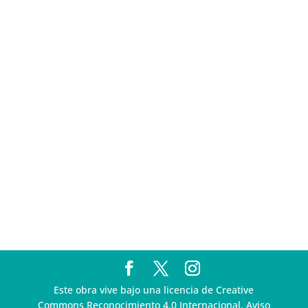
sigue incumpliendo con la entrega de contratos de
Pegasus
Multa a la FMF confirma riesgos advertidos sobre el
tratamiento de datos sensibles en el FAN ID
R3D presenta SequIA, un repositorio para
comprender el impacto ambiental de los centros de
datos y la inteligencia artificial
Ley Serrano bajo escrutinio por su impacto en la
libertad de expresión y la regulación de la IA en
México
R3D enfatiza la necesidad de incorporar la
dimensión digital en la Política Nacional de Derechos
Humanos y Empresas
Este obra vive bajo una licencia de Creative
Commons Reconocimiento 4.0 Internacional. Aviso