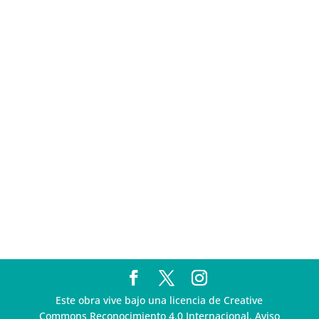
sigue incumpliendo con la entrega de contratos de
Pegasus
Multa a la FMF confirma riesgos advertidos sobre el
tratamiento de datos sensibles en el FAN ID
R3D presenta SequIA, un repositorio para
comprender el impacto ambiental de los centros de
datos y la inteligencia artificial
Ley Serrano bajo escrutinio por su impacto en la
libertad de expresión y la regulación de la IA en
México
R3D enfatiza la necesidad de incorporar la
dimensión digital en la Política Nacional de Derechos
Humanos y Empresas
Este obra vive bajo una licencia de Creative
Commons Reconocimiento 4.0 Internacional. Aviso