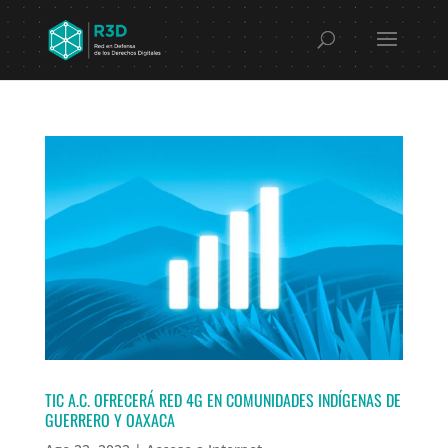
TIC A.C. OFRECERÁ RED 4G EN COMUNIDADES INDÍGENAS DE
GUERRERO Y OAXACA