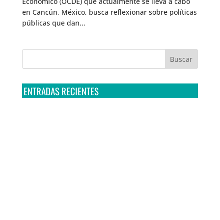
Económico (OCDE) que actualmente se lleva a cabo
en Cancún, México, busca reflexionar sobre políticas
públicas que dan...
ENTRADAS RECIENTES
Tribunal Colegiado confirma amparo de R3D: Sedena
sigue incumpliendo con la entrega de contratos de
Pegasus
Multa a la FMF confirma riesgos advertidos sobre el
tratamiento de datos sensibles en el FAN ID
R3D presenta SequIA, un repositorio para
comprender el impacto ambiental de los centros de
datos y la inteligencia artificial
Ley Serrano bajo escrutinio por su impacto en la