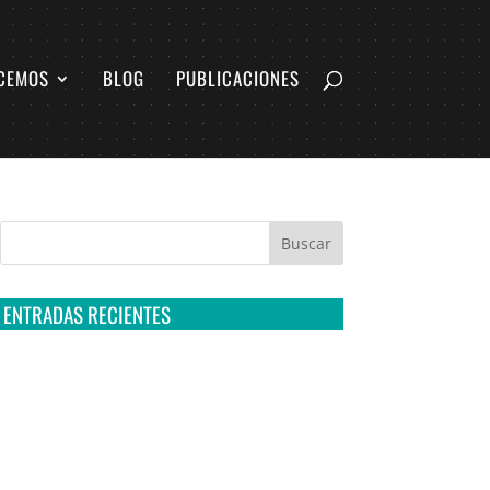
CEMOS
BLOG
PUBLICACIONES
ENTRADAS RECIENTES
Tribunal Colegiado confirma amparo de R3D:
Sedena sigue incumpliendo con la entrega de
contratos de Pegasus
Multa a la FMF confirma riesgos advertidos
sobre el tratamiento de datos sensibles en el