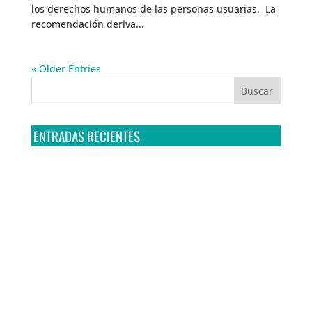
los derechos humanos de las personas usuarias. La
recomendación deriva...
« Older Entries
ENTRADAS RECIENTES
Tribunal Colegiado confirma amparo de R3D: Sedena
sigue incumpliendo con la entrega de contratos de
Pegasus
Multa a la FMF confirma riesgos advertidos sobre el
tratamiento de datos sensibles en el FAN ID
R3D presenta SequIA, un repositorio para
comprender el impacto ambiental de los centros de
datos y la inteligencia artificial
Ley Serrano bajo escrutinio por su impacto en la