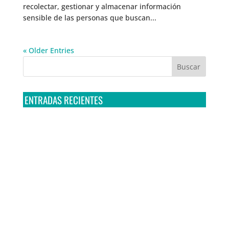
recolectar, gestionar y almacenar información
sensible de las personas que buscan...
« Older Entries
ENTRADAS RECIENTES
Tribunal Colegiado confirma amparo de R3D: Sedena
sigue incumpliendo con la entrega de contratos de
Pegasus
Multa a la FMF confirma riesgos advertidos sobre el
tratamiento de datos sensibles en el FAN ID
R3D presenta SequIA, un repositorio para
comprender el impacto ambiental de los centros de
datos y la inteligencia artificial
Ley Serrano bajo escrutinio por su impacto en la