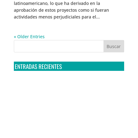
latinoamericano, lo que ha derivado en la
aprobación de estos proyectos como si fueran
actividades menos perjudiciales para el...
« Older Entries
ENTRADAS RECIENTES
Tribunal Colegiado confirma amparo de R3D: Sedena
sigue incumpliendo con la entrega de contratos de
Pegasus
Multa a la FMF confirma riesgos advertidos sobre el
tratamiento de datos sensibles en el FAN ID
R3D presenta SequIA, un repositorio para
comprender el impacto ambiental de los centros de
datos y la inteligencia artificial