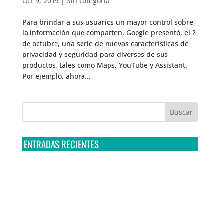
Oct 9, 2019
|
Sin categoría
Para brindar a sus usuarios un mayor control sobre
la información que comparten, Google presentó, el 2
de octubre, una serie de nuevas características de
privacidad y seguridad para diversos de sus
productos, tales como Maps, YouTube y Assistant.
Por ejemplo, ahora...
ENTRADAS RECIENTES
Tribunal Colegiado confirma amparo de R3D: Sedena
sigue incumpliendo con la entrega de contratos de
Pegasus
Multa a la FMF confirma riesgos advertidos sobre el
tratamiento de datos sensibles en el FAN ID