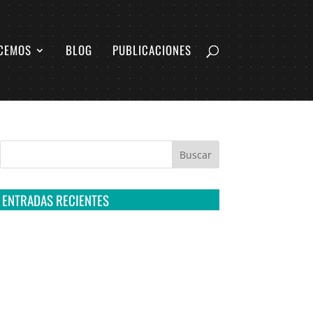
CEMOS
BLOG
PUBLICACIONES
ENTRADAS RECIENTES
Tribunal Colegiado confirma amparo de R3D:
Sedena sigue incumpliendo con la entrega de
contratos de Pegasus
Multa a la FMF confirma riesgos advertidos
sobre el tratamiento de datos sensibles en el