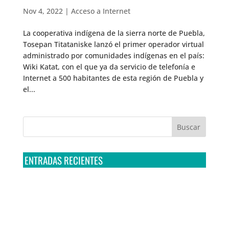
Nov 4, 2022
|
Acceso a Internet
La cooperativa indígena de la sierra norte de Puebla,
Tosepan Titataniske lanzó el primer operador virtual
administrado por comunidades indígenas en el país:
Wiki Katat, con el que ya da servicio de telefonía e
Internet a 500 habitantes de esta región de Puebla y
el...
ENTRADAS RECIENTES
Tribunal Colegiado confirma amparo de R3D: Sedena
sigue incumpliendo con la entrega de contratos de
Pegasus
Multa a la FMF confirma riesgos advertidos sobre el