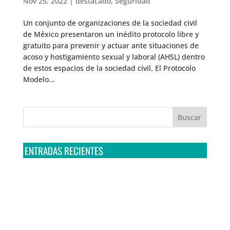
Nov 25, 2022
|
destacado
,
Seguridad
Un conjunto de organizaciones de la sociedad civil
de México presentaron un inédito protocolo libre y
gratuito para prevenir y actuar ante situaciones de
acoso y hostigamiento sexual y laboral (AHSL) dentro
de estos espacios de la sociedad civil. El Protocolo
Modelo...
ENTRADAS RECIENTES
Tribunal Colegiado confirma amparo de R3D: Sedena
sigue incumpliendo con la entrega de contratos de
Pegasus
Multa a la FMF confirma riesgos advertidos sobre el
tratamiento de datos sensibles en el FAN ID