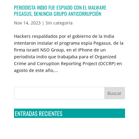
PERIODISTA INDIO FUE ESPIADO CON EL MALWARE
PEGASUS, DENUNCIA GRUPO ANTICORRUPCIÓN
Nov 14, 2023
|
Sin categoría
Hackers respaldados por el gobierno de la India
intentaron instalar el programa espía Pegasus, de la
firma israelí NSO Group, en el iPhone de un
periodista indio que trabajaba para el Organized
Crime and Corruption Reporting Project (OCCRP) en
agosto de este año,...
ENTRADAS RECIENTES
Tribunal Colegiado confirma amparo de R3D: Sedena
sigue incumpliendo con la entrega de contratos de