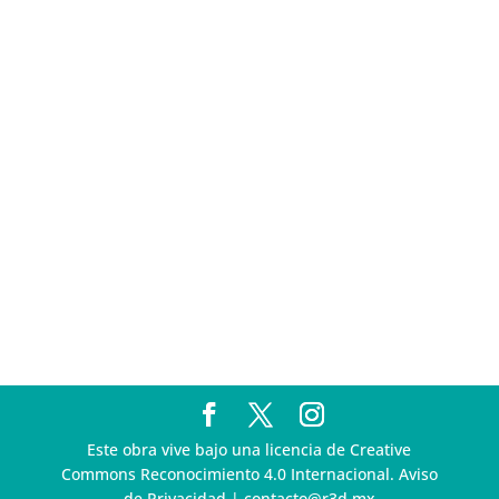
Pegasus
Multa a la FMF confirma riesgos advertidos sobre el
tratamiento de datos sensibles en el FAN ID
R3D presenta SequIA, un repositorio para
comprender el impacto ambiental de los centros de
datos y la inteligencia artificial
Ley Serrano bajo escrutinio por su impacto en la
libertad de expresión y la regulación de la IA en
México
R3D enfatiza la necesidad de incorporar la
dimensión digital en la Política Nacional de Derechos
Humanos y Empresas
Este obra vive bajo una licencia de Creative
Commons Reconocimiento 4.0 Internacional. Aviso
de Privacidad | contacto@r3d.mx