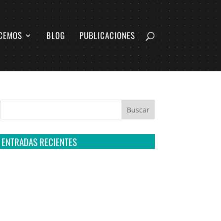
CEMOS
BLOG
PUBLICACIONES
ENTRADAS RECIENTES
Tribunal Colegiado confirma amparo de R3D:
Sedena sigue incumpliendo con la entrega de
contratos de Pegasus
Multa a la FMF confirma riesgos advertidos
sobre el tratamiento de datos sensibles en el