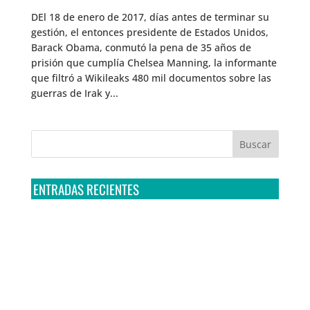
DEl 18 de enero de 2017, días antes de terminar su
gestión, el entonces presidente de Estados Unidos,
Barack Obama, conmutó la pena de 35 años de
prisión que cumplía Chelsea Manning, la informante
que filtró a Wikileaks 480 mil documentos sobre las
guerras de Irak y...
ENTRADAS RECIENTES
Tribunal Colegiado confirma amparo de R3D: Sedena
sigue incumpliendo con la entrega de contratos de
Pegasus
Multa a la FMF confirma riesgos advertidos sobre el
tratamiento de datos sensibles en el FAN ID
R3D presenta SequIA, un repositorio para