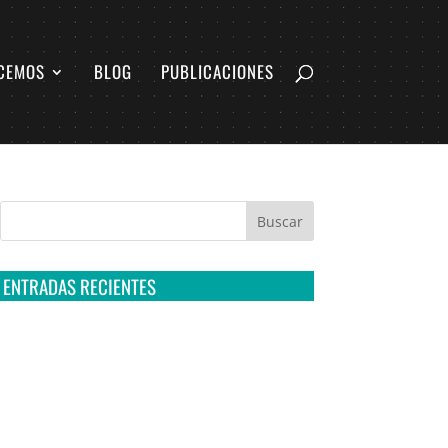
CEMOS
BLOG
PUBLICACIONES
ENTRADAS RECIENTES
Tribunal Colegiado confirma amparo de R3D:
Sedena sigue incumpliendo con la entrega de
contratos de Pegasus
Multa a la FMF confirma riesgos advertidos
sobre el tratamiento de datos sensibles en el