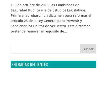
El 5 de octubre de 2015, las Comisiones de
Seguridad Pública y la de Estudios Legislativos,
Primera, aprobaron un dictamen para reformar el
artículo 25 de la Ley General para Prevenir y
Sancionar los Delitos de Secuestro. Este dictamen
pretende remover el requisito de...
ENTRADAS RECIENTES
Tribunal Colegiado confirma amparo de R3D: Sedena
sigue incumpliendo con la entrega de contratos de
Pegasus
Multa a la FMF confirma riesgos advertidos sobre el
tratamiento de datos sensibles en el FAN ID
R3D presenta SequIA, un repositorio para