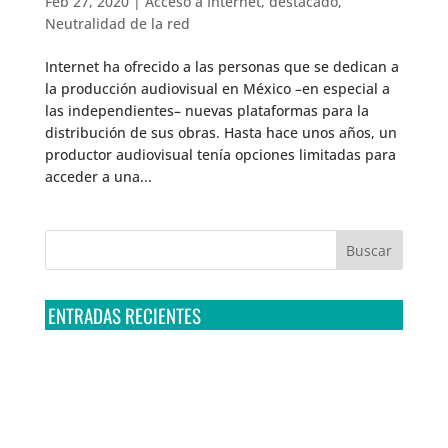
Feb 27, 2020
|
Acceso a Internet
,
destacado
,
Neutralidad de la red
Internet ha ofrecido a las personas que se dedican a
la producción audiovisual en México –en especial a
las independientes– nuevas plataformas para la
distribución de sus obras. Hasta hace unos años, un
productor audiovisual tenía opciones limitadas para
acceder a una...
ENTRADAS RECIENTES
Tribunal Colegiado confirma amparo de R3D: Sedena
sigue incumpliendo con la entrega de contratos de
Pegasus
Multa a la FMF confirma riesgos advertidos sobre el