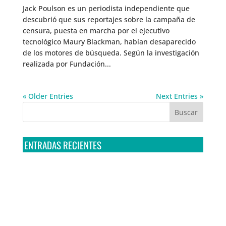
Jack Poulson es un periodista independiente que
descubrió que sus reportajes sobre la campaña de
censura, puesta en marcha por el ejecutivo
tecnológico Maury Blackman, habían desaparecido
de los motores de búsqueda. Según la investigación
realizada por Fundación...
« Older Entries
Next Entries »
ENTRADAS RECIENTES
Tribunal Colegiado confirma amparo de R3D: Sedena
sigue incumpliendo con la entrega de contratos de
Pegasus
Multa a la FMF confirma riesgos advertidos sobre el
tratamiento de datos sensibles en el FAN ID