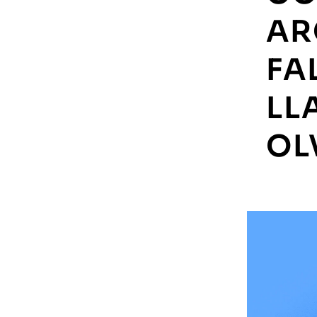
AR
FA
LL
OL