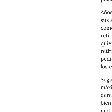
Años
sus 
como
reti
quie
reti
pedi
los 
Segú
máxi
dere
bien
moto