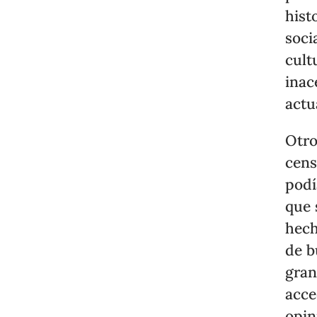
hist
soci
cult
inac
actu
Otro
cens
podí
que 
hech
de b
gran
acce
opin