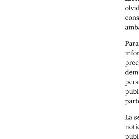
olvi
cons
amba
Para
info
prec
demo
pers
públ
part
La s
noti
públ