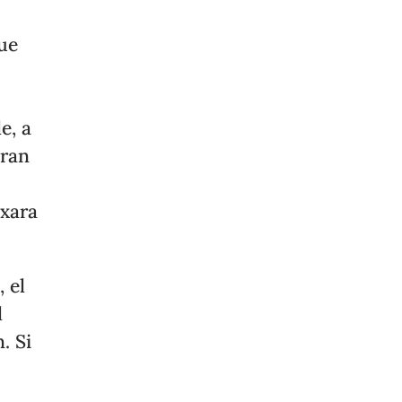
ue
e, a
eran
exara
e
, el
l
. Si
l