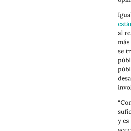
Igua
está
al r
más 
se t
públ
públ
desa
invo
“Con
sufi
y es
acce