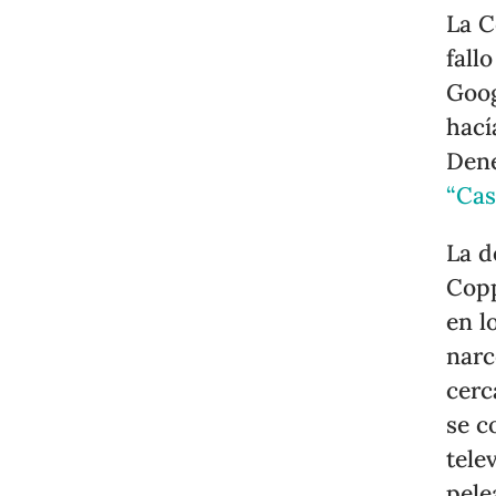
La C
fall
Goog
hací
Dene
“Cas
La d
Copp
en l
narc
cerc
se c
tele
pele