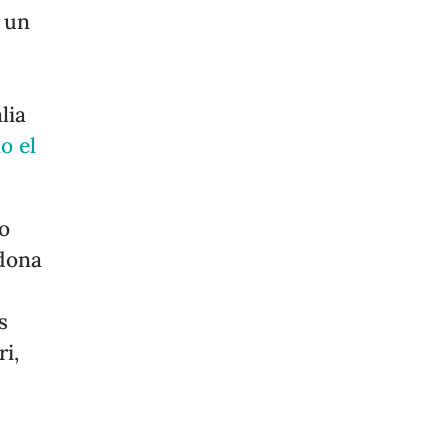
 un
lia
o el
o
adona
s
i,