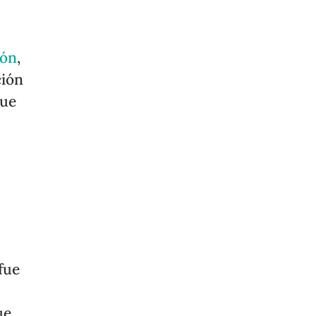
ión
,
ción
que
fue
ue