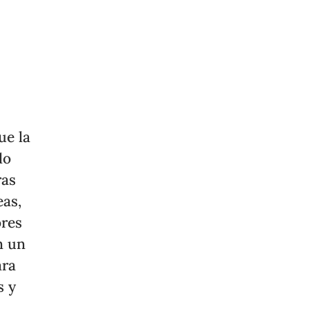
ue la
lo
ras
eas,
ores
n un
ara
s y