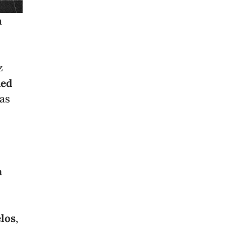
n
z
Red
las
a
los
,