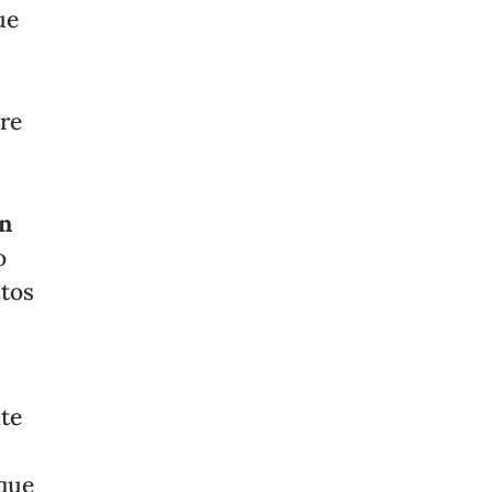
ue
are
on
o
tos
nte
 que