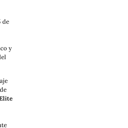
5 de
ico y
del
aje
 de
Elite
nte