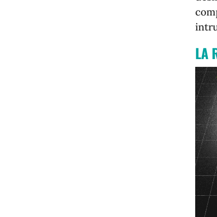
comp
intr
LA 