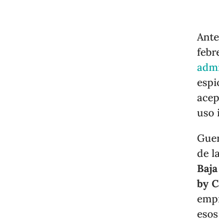
Ante
febr
admi
espi
acep
uso 
Guer
de l
Baja
by C
empr
esos