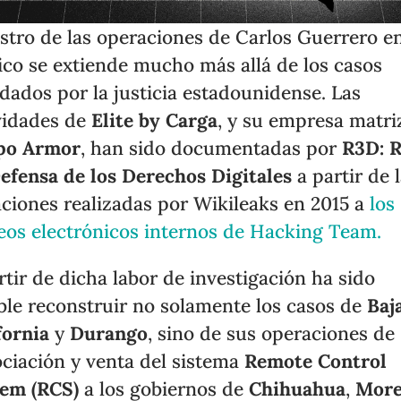
astro de las operaciones de Carlos Guerrero e
co se extiende mucho más allá de los casos
dados por la justicia estadounidense. Las
vidades de
Elite by Carga
, y su empresa matri
po Armor
, han sido documentadas por
R3D: 
efensa de los Derechos Digitales
a partir de 
raciones realizadas por Wikileaks en 2015 a
los
eos electrónicos internos de Hacking Team.
rtir de dicha labor de investigación ha sido
ble reconstruir no solamente los casos de
Baj
fornia
y
Durango
, sino de sus operaciones de
ciación y venta del sistema
Remote Control
em (RCS)
a los gobiernos de
Chihuahua
,
More