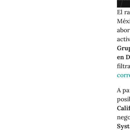
El r
Méxi
abor
acti
Gru
en D
filt
corr
A pa
posi
Cali
nego
Syst