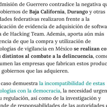
dmisión de Guerrero contradice la negativa q
gobiernos de
Baja California
,
Durango
y otras
dades federativas realizaron frente a la
icación de evidencia de adquisición de softw
a de Hacking Team. Además, aporta aún más
encia de que la compra y utilización de
ologías de vigilancia en México
se realizan c
s distintos al combate a la delincuencia
, com
umen las empresas que fabrican estos produc
s gobiernos que las adquieren.
 caso demuestra
la incompatibilidad de estas
ologías con la democracia
, la necesidad urge
u regulación, así como de la investigación y
inde de responsabilidades de las autoridades