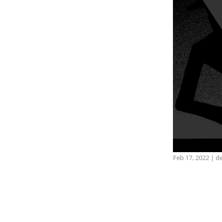
Feb 17, 2022
|
d