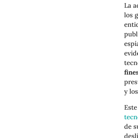
La a
los 
enti
publ
espí
evid
tecn
fine
pres
y lo
Este
tecn
de s
desl