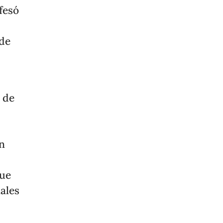
nfesó
 de
 de
n
que
ales