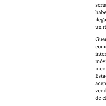
serí
habe
ileg
un ri
Guer
come
inte
móvi
mens
Esta
acep
vend
de c