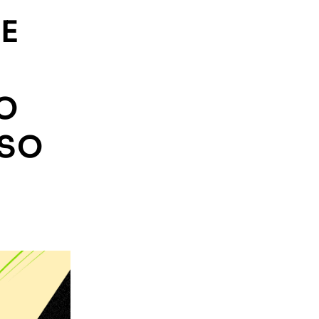
E
O
USO