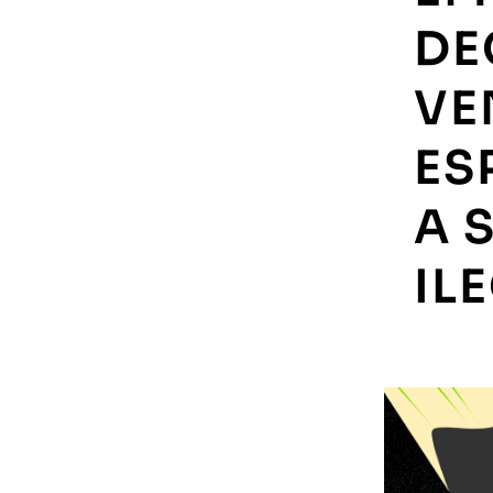
DE
VE
ES
A 
IL