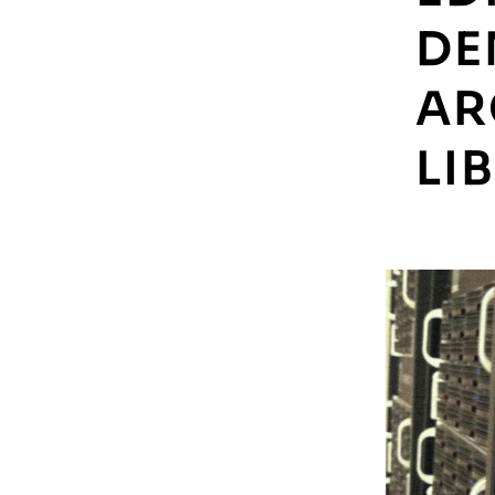
DE
AR
LI