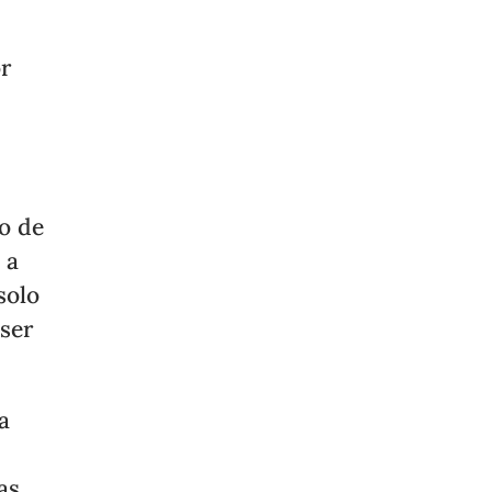
r
mo de
 a
solo
ser
a
as